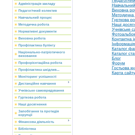
Педагогічни
Адміністрація закладу
Навчальний
Виховна ро
Педагогічний колектив
Методична 
Навчальний процес
Гурткова р
Наші досяг
Методична робота
Учнівське 
Нормативні документи
Фотоальбо
Виховна робота
Контактна 
Інформація
Профілактика булінгу
Каталог фа
Національно-патріотичного
Каталог ста
виховання
Блог
Форум
Профорієнтаційна робота
Гостьова кн
Профілактика шкідлив...
Карта сайт
Моніторинг успішності
Дистанційне навчання
Учнівське самоврядування
Гурткова робота
Наші досягнення
Запобігання та протидія
корупції
Фінансова діяльність
Бібліотека