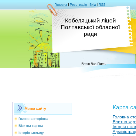
Головна
|
Реєстрація
|
Вхід
|
RSS
Кобеляцький ліцей
Полтавської обласної
ради
Вітаю Вас
Гість
Карта с
Меню сайту
Головна сто
Головна сторінка
Візитна кар
Візитна картка
Історія шко
Адміністра
Історія закладу