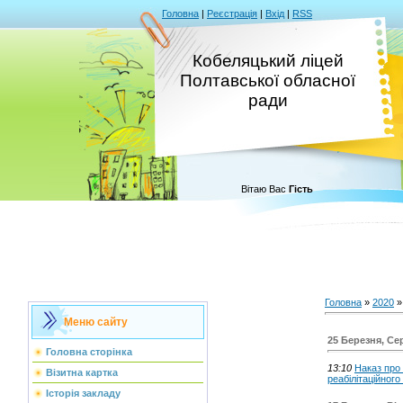
Головна
|
Реєстрація
|
Вхід
|
RSS
Кобеляцький ліцей
Полтавської обласної
ради
Вітаю Вас
Гість
Головна
»
2020
»
Меню сайту
25 Березня, Се
Головна сторінка
13:10
Наказ про
Візитна картка
реабілітаційного
Історія закладу