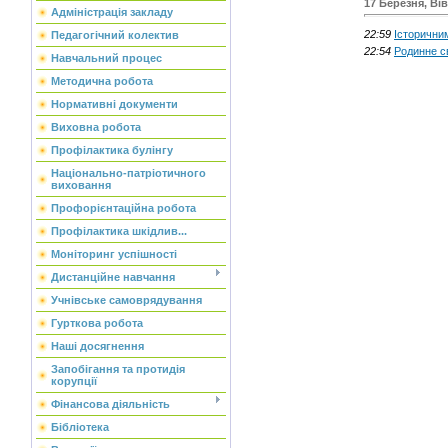
17 Березня, Ві
Адміністрація закладу
22:59
Історични
Педагогічний колектив
22:54
Родинне с
Навчальний процес
Методична робота
Нормативні документи
Виховна робота
Профілактика булінгу
Національно-патріотичного
виховання
Профорієнтаційна робота
Профілактика шкідлив...
Моніторинг успішності
Дистанційне навчання
Учнівське самоврядування
Гурткова робота
Наші досягнення
Запобігання та протидія
корупції
Фінансова діяльність
Бібліотека