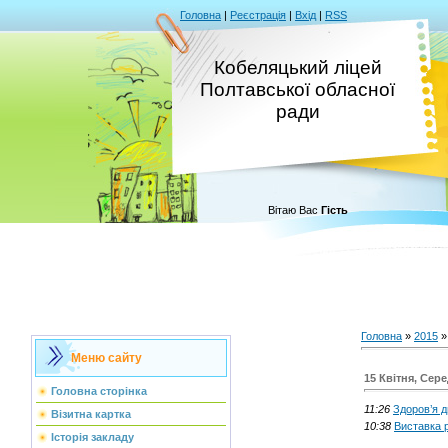
Головна
|
Реєстрація
|
Вхід
|
RSS
Кобеляцький ліцей
Полтавської обласної
ради
Вітаю Вас
Гість
Головна
»
2015
»
Меню сайту
15 Квітня, Сер
Головна сторінка
11:26
Здоров’я д
Візитна картка
10:38
Виставка р
Історія закладу