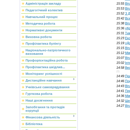
15:55
Віт
Адміністрація закладу
15:53
Віт
Педагогічний колектив
15:52
З Д
Навчальний процес
15:42
Все
15:38
Віт
Методична робота
15:36
«Кр
Нормативні документи
15:31
Тиж
Виховна робота
15:23
Екс
15:19
«До
Профілактика булінгу
15:15
Віт
Національно-патріотичного
15:12
Між
виховання
15:07
Віт
Профорієнтаційна робота
15:02
Інт
Профілактика шкідлив...
14:58
Вес
(0)
Моніторинг успішності
14:49
Про
Дистанційне навчання
14:46
Под
14:43
Віт
Учнівське самоврядування
14:41
Пер
Гурткова робота
14:36
Між
Наші досягнення
14:32
Шев
14:27
Віт
Запобігання та протидія
корупції
Фінансова діяльність
Бібліотека