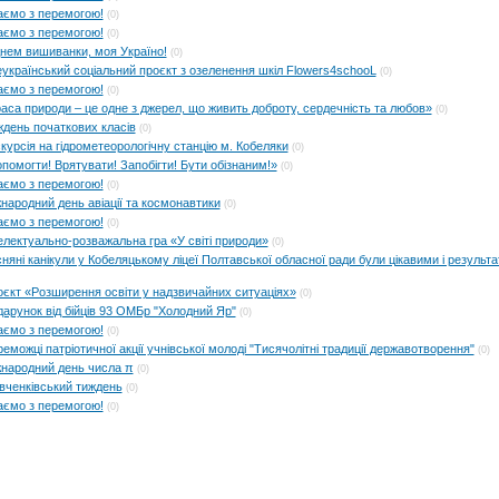
аємо з перемогою!
(0)
аємо з перемогою!
(0)
нем вишиванки, моя Україно!
(0)
український соціальний проєкт з озеленення шкіл Flowers4schooL
(0)
аємо з перемогою!
(0)
аса природи – це одне з джерел, що живить доброту, сердечність та любов»
(0)
день початкових класів
(0)
курсія на гідрометеорологічну станцію м. Кобеляки
(0)
помогти! Врятувати! Запобігти! Бути обізнаним!»
(0)
аємо з перемогою!
(0)
народний день авіації та космонавтики
(0)
аємо з перемогою!
(0)
електуально-розважальна гра «У світі природи»
(0)
няні канікули у Кобеляцькому ліцеї Полтавської обласної ради були цікавими і результ
єкт «Розширення освіти у надзвичайних ситуаціях»
(0)
арунок від бійців 93 ОМБр "Холодний Яр"
(0)
аємо з перемогою!
(0)
еможці патріотичної акції учнівської молоді "Тисячолітні традиції державотворення"
(0)
народний день числа π
(0)
ченківський тиждень
(0)
аємо з перемогою!
(0)