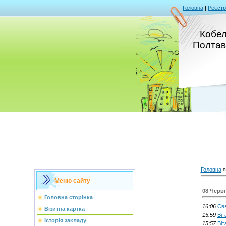
Головна
|
Реєстр
Кобел
Полтав
Головна
Меню сайту
08 Черв
Головна сторінка
16:06
Свя
Візитна картка
15:59
Віт
Історія закладу
15:57
Віт