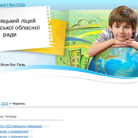
ація
|
Вхід
|
RSS
яцький ліцей
ської обласної
ради
Вітаю Вас
Гість
»
2023
»
Червень
ня, Четвер
то «Останнього дзвоника»
(144)
аємо з перемогою!
(0)
аємо з перемогою!
(0)