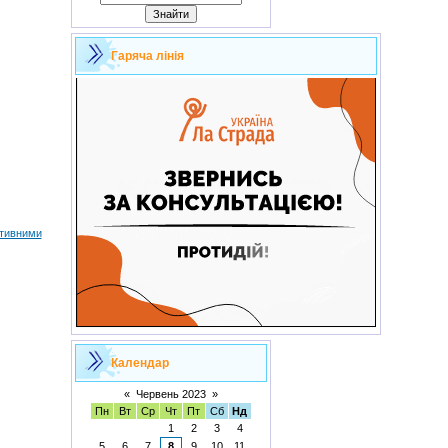
Гаряча лінія
ативними
Календар
«
Червень 2023
»
Пн
Вт
Ср
Чт
Пт
Сб
Нд
1
2
3
4
5
6
7
8
9
10
11