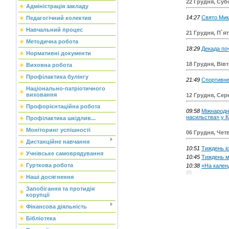
22 Грудня, Суб
Адміністрація закладу
14:27
Свято Мик
Педагогічний колектив
Навчальний процес
21 Грудня, П`я
Методична робота
18:29
Декада по
Нормативні документи
18 Грудня, Вів
Виховна робота
Профілактика булінгу
21:49
Спортивне
Національно-патріотичного
виховання
12 Грудня, Сер
Профорієнтаційна робота
09:58
Міжнародна
насильства» у 
Профілактика шкідлив...
Моніторинг успішності
06 Грудня, Чет
Дистанційне навчання
10:51
Тиждень іс
Учнівське самоврядування
10:45
Тиждень м
Гурткова робота
10:38
«На кален
(0)
Наші досягнення
Запобігання та протидія
корупції
Фінансова діяльність
Бібліотека