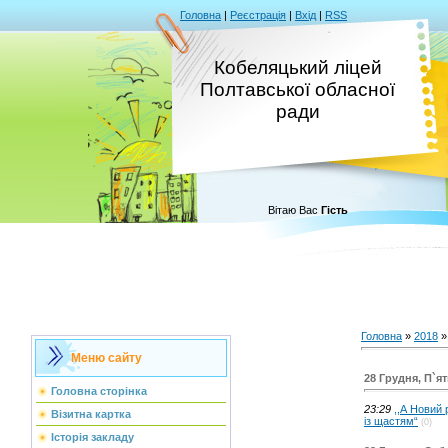
Головна
|
Реєстрація
|
Вхід
|
RSS
Кобеляцький ліцей
Полтавської обласної
ради
Вітаю Вас
Гість
Головна
»
2018
»
Меню сайту
28 Грудня, П`я
Головна сторінка
23:29
,,А Новий 
Візитна картка
із щастям“
(0)
Історія закладу