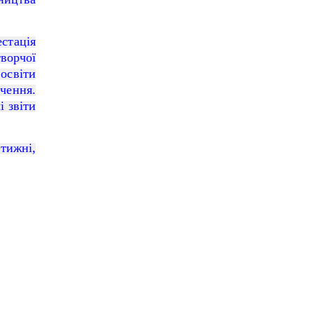
стація
ворчої
 освіти
чення.
 звіти
тижні,