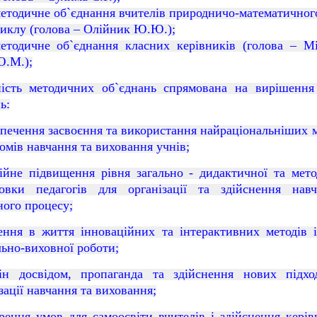
етодичне об`єднання вчителів природничо-математичног
иклу (голова –
Олійник Ю.Ю.
);
етодичне об`єднання класних керівників (голова – М
.М.);
ність методичних об`єднань спрямована на вирішення
ь:
зпечення засвоєння та використання найраціональніших 
омів навчання та виховання учнів;
тійне підвищення рівня загально - дидактичної та мето
товки педагогів для організації та здійснення навч
ного процесу;
лення в життя інноваційних та інтерактивних методів 
ьно-виховної роботи;
ін досвідом, пропаганда та здійснення нових підхо
зації навчання та виховання;
орення умов для самоосвіти вчителів і здійснення керів