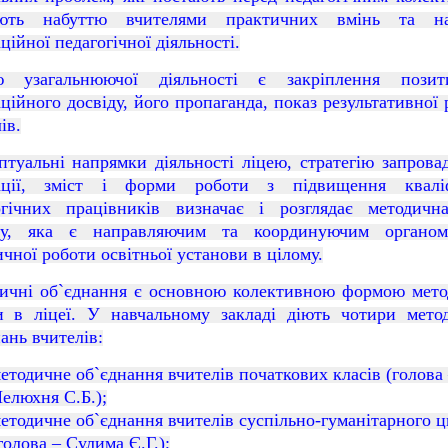
яють набуттю вчителями практичних вмінь та на
ційної педагогічної діяльності.
 узагальнюючої діяльності є закріплення позит
ційного досвіду, його пропаганда, показ результативної
ів.
птуальні напрямки діяльності
ліцею
, стратегію запрова
ації, зміст і форми роботи з підвищення кваліф
огічних працівників визначає і розглядає методичн
ду, яка є направляючим та координуючим органом
чної роботи освітньої установи в цілому.
ичні об`єднання є основною колективною формою мето
ти в
ліцеї
. У навчальному закладі діють
чотири
метод
ань вчителів:
етодичне об`єднання вчителів початкових класів (голова
елюхня С.Б.
);
етодичне об`єднання вчителів суспільно-гуманітарного 
голова – Сулима Є.Г.);