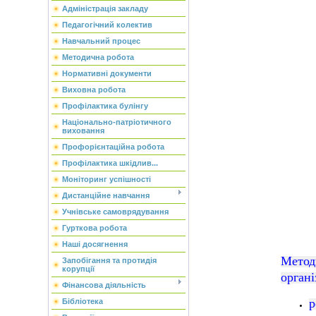
Адміністрація закладу
Педагогічний колектив
Навчальний процес
Методична робота
Нормативні документи
Виховна робота
Профілактика булінгу
Національно-патріотичного
виховання
Профорієнтаційна робота
Профілактика шкідлив...
Моніторинг успішності
Дистанційне навчання
Учнівське самоврядування
Гурткова робота
Наші досягнення
Метод
Запобігання та протидія
корупції
органі
Фінансова діяльність
р
Бібліотека