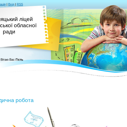
ація
|
Вхід
|
RSS
яцький ліцей
ської обласної
ради
Вітаю Вас
Гість
дична робота