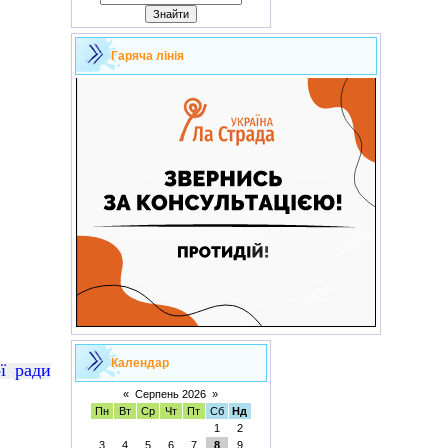
Гаряча лінія
Календар
ої ради
«
Серпень 2026
»
Пн
Вт
Ср
Чт
Пт
Сб
Нд
1
2
3
4
5
6
7
8
9