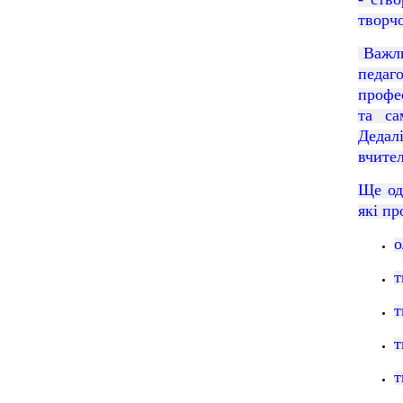
творчо
Важли
педаг
профес
та са
Дедал
вчител
Ще од
які пр
о
т
т
т
т