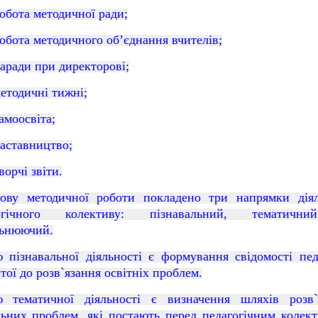
обота методичної ради;
обота методичного об’єднання вчителів;
аради при директорові;
етодичні тижні;
амоосвіта;
аставництво;
ворчі звіти.
ову методичної роботи покладено три напрямки діял
гогічного колективу: пізнавальний, тематичн
льнюючий.
 пізнавальної діяльності є формування свідомості педа
тої до розв`язання освітніх проблем.
 тематичної діяльності є визначення шляхів розв`
льних проблем, які постають перед педагогічним колект