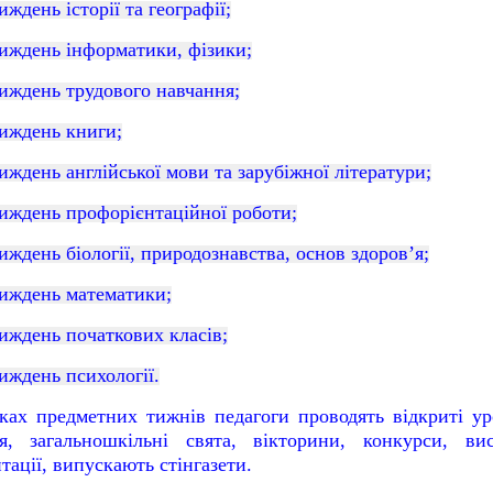
иждень історії та географії;
иждень інформатики, фізики;
иждень трудового навчання;
иждень книги;
иждень
англійської мови та зарубіжної літератури;
иждень
профорієнтаційної роботи
;
иждень
біології,
природознавства,
основ
здоров’я;
иждень математики;
иждень
початкових класів;
иждень психології.
ках предметних тижнів педагоги проводять відкриті ур
тя, загальношкільні свята, вікторини, конкурси, вис
тації, випускають стінгазети.