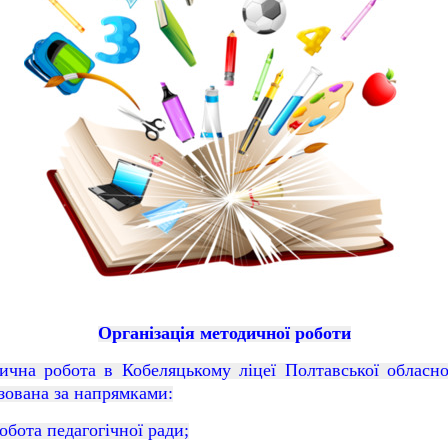
Організація методичної роботи
ична робота в Кобеляцькому л
іцеї Полтавської обласн
зована за напрямками:
обота педагогічної ради;