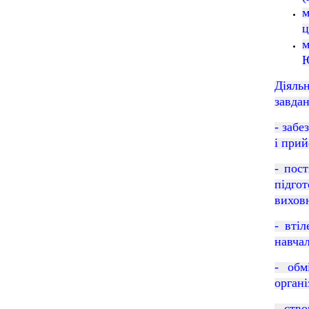
м
ц
м
Ю
Діяль
завдан
- забе
i прий
- пос
підго
вихов
- вті
навчал
- обм
органі
- ств