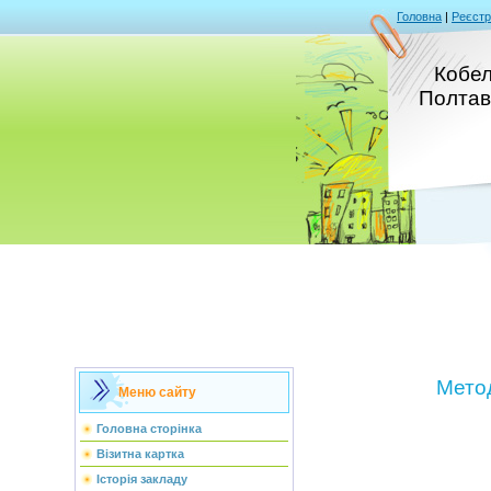
Головна
|
Реєстр
Кобел
Полтав
Мето
Меню сайту
Головна сторінка
Візитна картка
Історія закладу