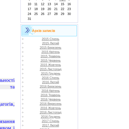
10
11
12
13
14
15
16
17
18
19
20
21
22
23
24
25
26
27
28
29
30
31
Архів записів
2015 Січень
2015 Лютий
2015 Березень
2015 Квітень
2015 Травень
2015 Червень
2015 Жовтень
2015 Листопад
2015 Грудень
2016 Січень
ьності
2016 Лютий
ий та
2016 Березень
2016 Квітень
2016 Травень
2016 Червень
гогів,
2016 Вересень
2016 Жовтень
2016 Листопад
2016 Грудень
язання
2017 Січень
2017 Лютий
ивом і