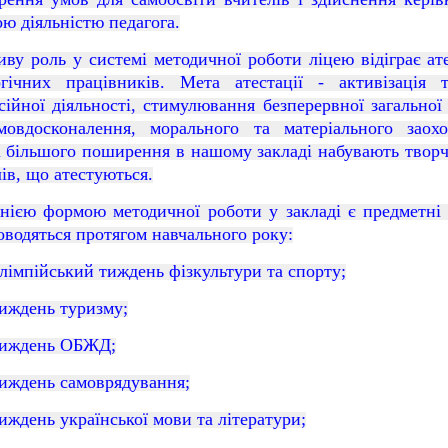
ю діяльністю педагога.
ву роль у системі методичної роботи ліцею відіграє ате
огічних працівників. Мета атестації - активізація т
ійної діяльності, стимулювання безперервної загальної
мовдосконалення, морального та матеріального заохо
і більшого поширення в нашому закладі набувають творчі
ів, що атестуються.
нією формою методичної роботи у
закладі
є предметні 
оводяться протягом навчального року:
лімпійський тиждень фізкультури та спорту;
иждень
туризму
;
иждень ОБЖД;
иждень самоврядування;
иждень української мови
та
літератури;