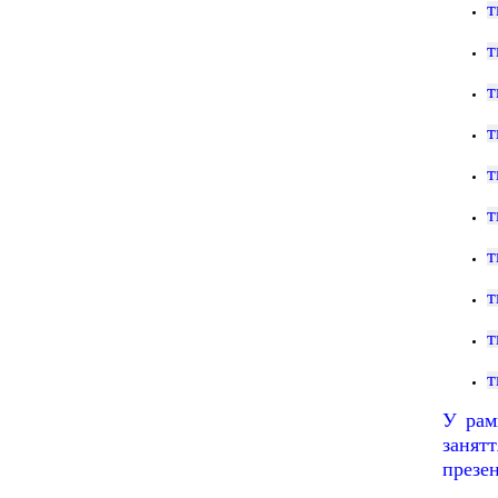
т
т
т
т
т
т
т
т
т
т
У рам
занят
презен