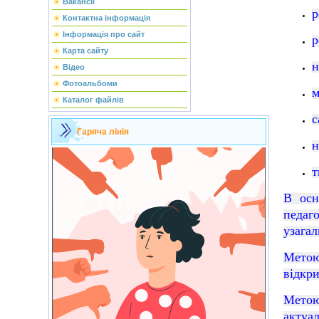
Вакансії
р
Контактна інформація
Інформація про сайт
р
Карта сайту
н
Відео
Фотоальбоми
м
Каталог файлів
с
Гаряча лінія
н
т
В осн
педа
узага
Метою
відкри
Метою
актуа