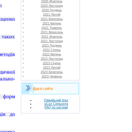
2020 Жовтень
о
2020 Листопад
2020 Грудень
2021 Лютий
іщенко
2021 Березень
2021 Квітень
2021 Травень
2021 Вересень
 таких
2021 Жовтень
2021 Листопад
2021 Грудень
2022 Січень
методів
2022 Квітень
2022 Листопад
2023 Січень
2023 Лютий
дичної
2023 Березень
2023 Червень
ально-
Друзі сайту
і форм
Офіційьний блог
uCoz Спільнота
FAQ по системі
дів до
ництва