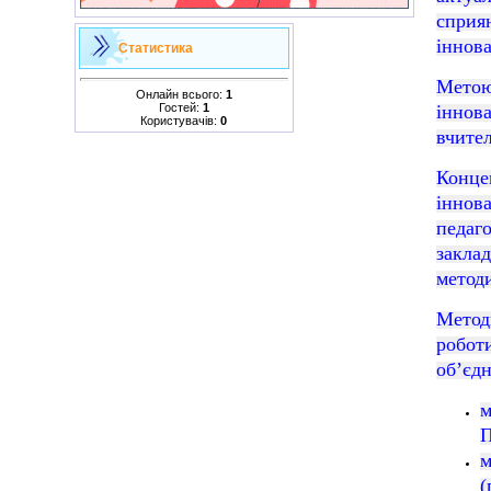
спри
іннова
Статистика
Метою
Онлайн всього:
1
Гостей:
1
іннова
Користувачів:
0
вчител
Конце
іннов
педаг
закла
методи
Метод
робо
об’єдн
м
П
м
(