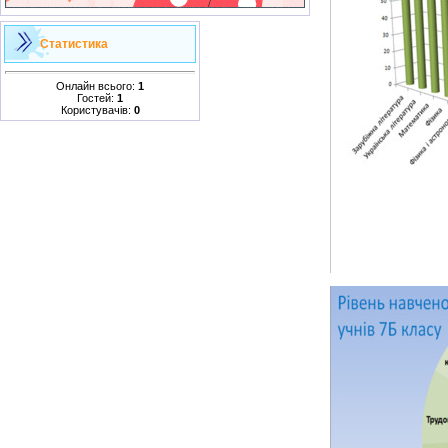
Статистика
Онлайн всього:
1
Гостей:
1
Користувачів:
0