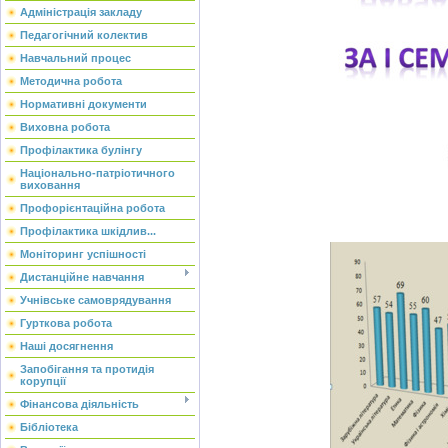
Адміністрація закладу
Педагогічний колектив
Навчальний процес
Методична робота
Нормативні документи
Виховна робота
Профілактика булінгу
Національно-патріотичного
виховання
Профорієнтаційна робота
Профілактика шкідлив...
Моніторинг успішності
Дистанційне навчання
Учнівське самоврядування
Гурткова робота
Наші досягнення
Запобігання та протидія
корупції
Фінансова діяльність
Бібліотека