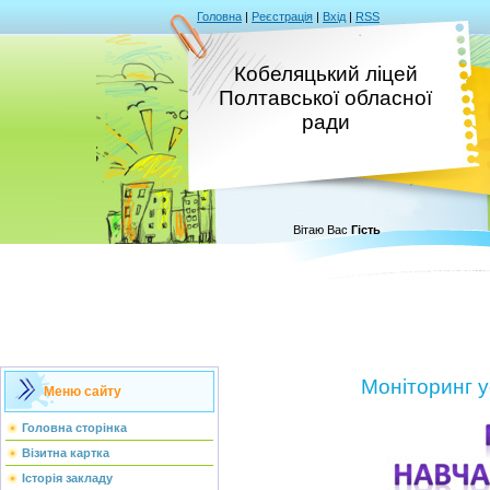
Головна
|
Реєстрація
|
Вхід
|
RSS
Кобеляцький ліцей
Полтавської обласної
ради
Вітаю Вас
Гість
Моніторинг у
Меню сайту
Головна сторінка
Візитна картка
Історія закладу