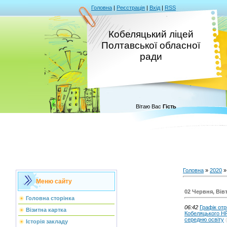
Головна
|
Реєстрація
|
Вхід
|
RSS
Кобеляцький ліцей
Полтавської обласної
ради
Вітаю Вас
Гість
Головна
»
2020
»
Меню сайту
02 Червня, Вів
Головна сторінка
06:42
Графік от
Візитна картка
Кобеляцького НР
середню освіту
Історія закладу