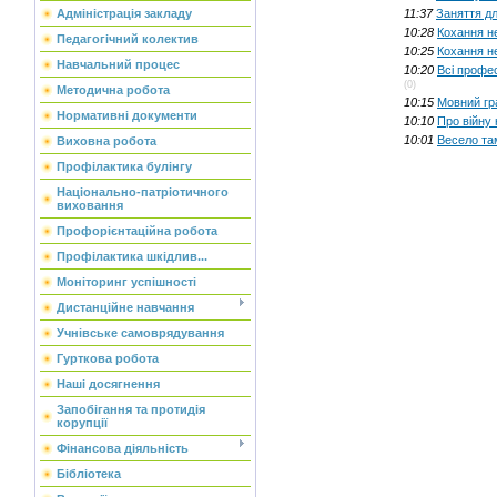
11:37
Заняття дл
Адміністрація закладу
10:28
Кохання не
Педагогічний колектив
10:25
Кохання не
Навчальний процес
10:20
Всі профес
(0)
Методична робота
10:15
Мовний гр
Нормативні документи
10:10
Про війну 
10:01
Весело та
Виховна робота
Профілактика булінгу
Національно-патріотичного
виховання
Профорієнтаційна робота
Профілактика шкідлив...
Моніторинг успішності
Дистанційне навчання
Учнівське самоврядування
Гурткова робота
Наші досягнення
Запобігання та протидія
корупції
Фінансова діяльність
Бібліотека