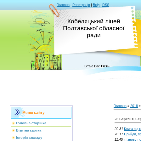
Головна
|
Реєстрація
|
Вхід
|
RSS
Кобеляцький ліцей
Полтавської обласної
ради
Вітаю Вас
Гість
Головна
»
2018
»
Меню сайту
28 Березня, Се
Головна сторінка
20:31
Книга під 
Візитна картка
20:17
Прийди, п
Історія закладу
11:45
«І знову 