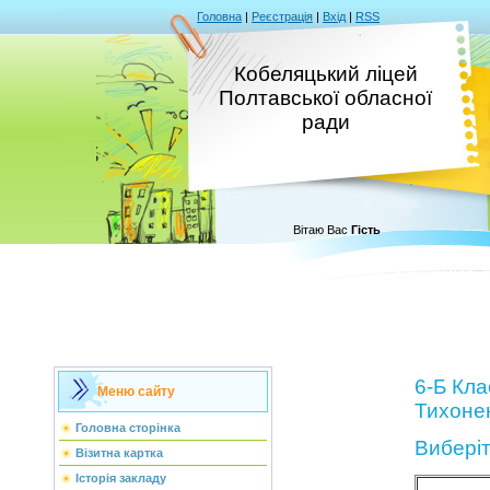
Головна
|
Реєстрація
|
Вхід
|
RSS
Кобеляцький ліцей
Полтавської обласної
ради
Вітаю Вас
Гість
6-Б Кла
Меню сайту
Тихонен
Головна сторінка
Вибері
Візитна картка
Історія закладу