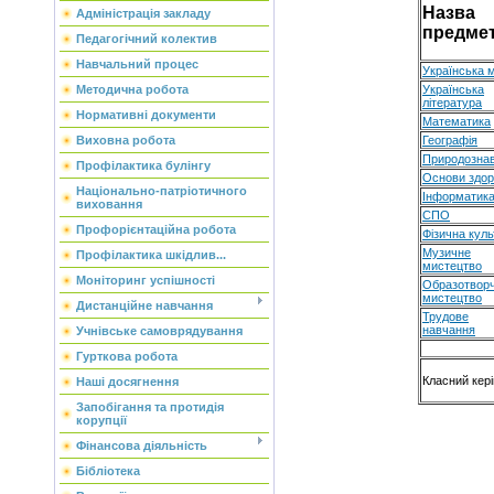
Назва
Адміністрація закладу
предме
Педагогічний колектив
Навчальний процес
Українська 
Українська
Методична робота
література
Нормативні документи
Математика
Географія
Виховна робота
Природозна
Профілактика булінгу
Основи здор
Національно-патріотичного
Інформатик
виховання
СПО
Профорієнтаційна робота
Фізична кул
Музичне
Профілактика шкідлив...
мистецтво
Моніторинг успішності
Образотвор
мистецтво
Дистанційне навчання
Трудове
навчання
Учнівське самоврядування
Гурткова робота
Класний кер
Наші досягнення
Запобігання та протидія
корупції
Фінансова діяльність
Бібліотека