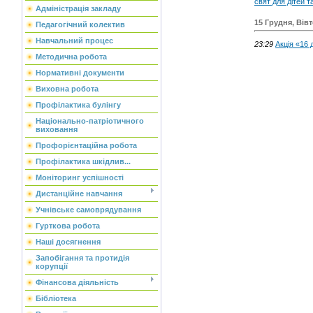
свят для дітей 
Адміністрація закладу
15 Грудня, Вів
Педагогічний колектив
Навчальний процес
23:29
Акція «16 
Методична робота
Нормативні документи
Виховна робота
Профілактика булінгу
Національно-патріотичного
виховання
Профорієнтаційна робота
Профілактика шкідлив...
Моніторинг успішності
Дистанційне навчання
Учнівське самоврядування
Гурткова робота
Наші досягнення
Запобігання та протидія
корупції
Фінансова діяльність
Бібліотека