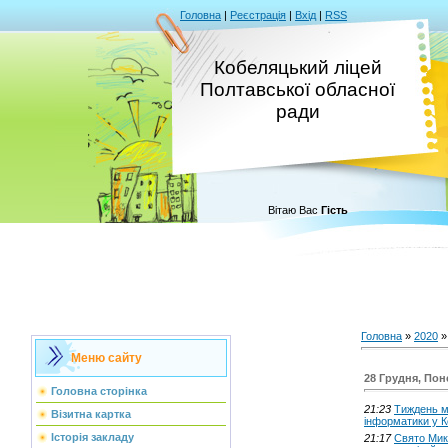
Головна
|
Реєстрація
|
Вхід
|
RSS
Кобеляцький ліцей
Полтавської обласної
ради
Вітаю Вас
Гість
Головна
»
2020
»
Меню сайту
28 Грудня, Пон
Головна сторінка
21:23
Тиждень м
Візитна картка
інформатики у 
Історія закладу
21:17
Свято Мик