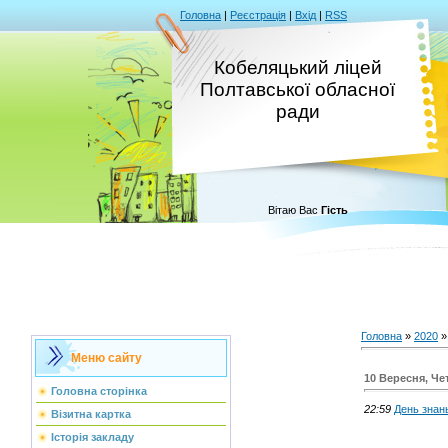
Головна
|
Реєстрація
|
Вхід
|
RSS
Кобеляцький ліцей
Полтавської обласної
ради
Вітаю Вас
Гість
Головна
»
2020
»
Меню сайту
10 Вересня, Че
Головна сторінка
22:59
День знан
Візитна картка
Історія закладу