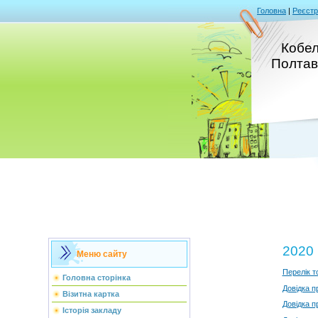
Головна
|
Реєстр
Кобел
Полтав
2020 
Меню сайту
Перелік т
Головна сторінка
Довідка п
Візитна картка
Довідка п
Історія закладу