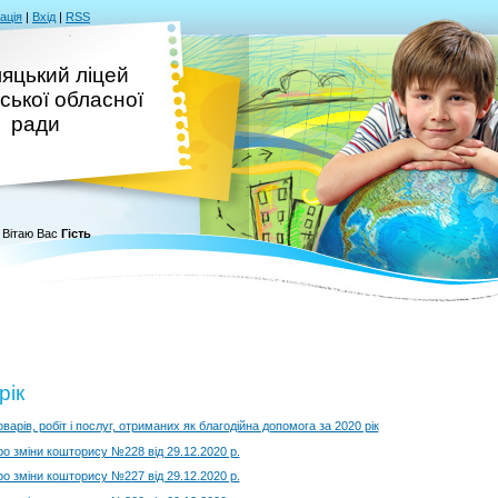
ація
|
Вхід
|
RSS
яцький ліцей
ської обласної
ради
Вітаю Вас
Гість
рік
оварів, робіт і послуг, отриманих як благодійна допомога за 2020 рік
ро зміни кошторису №228 від 29.12.2020 р.
ро зміни кошторису №227 від 29.12.2020 р.