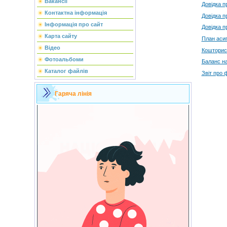
Вакансії
Довідка п
Контактна інформація
Довідка п
Інформація про сайт
Довідка п
Карта сайту
План асиг
Відео
Кошторис 
Фотоальбоми
Баланс на
Каталог файлів
Звiт про 
Гаряча лінія