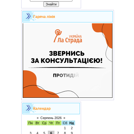
Гаряча лінія
Календар
«
Серпень 2026
»
Пн
Вт
Ср
Чт
Пт
Сб
Нд
1
2
3
4
5
6
7
8
9