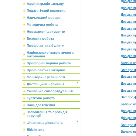
Довідка п
Адміністрація закладу
Довідка п
Педагогічний колектив
Довідка п
Навчальний процес
Довідка п
Методична робота
Довідка п
Нормативні документи
Довідка п
Виховна робота
Довідка п
Профілактика булінгу
Довідка п
Національно-патріотичного
Довідка п
виховання
Баланс на
Профорієнтаційна робота
Звіт про 
Профілактика шкідлив...
Довiдка п
Моніторинг успішності
Довiдка п
Дистанційне навчання
Довiдка п
Учнівське самоврядування
Звiт про ф
Гурткова робота
Баланс на
Наші досягнення
Довідка п
Запобігання та протидія
корупції
Довідка п
Фінансова діяльність
Звіт про ф
Бібліотека
Баланс на