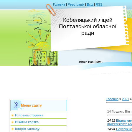
Головна
|
Реєстрація
|
Вхід
|
RSS
Кобеляцький ліцей
Полтавської обласної
ради
Вітаю Вас
Гість
Головна
»
2021
»
Меню сайту
14 Грудня, Вів
Головна сторінка
14:32
Відзначен
Візитна картка
пам'яті жертв г
Історія закладу
14:24
Ноутбук к