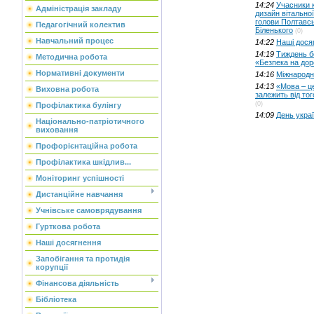
14:24
Учасники 
Адміністрація закладу
дизайн вітальної
голови Полтавсь
Педагогічний колектив
Біленького
(0)
Навчальний процес
14:22
Наші дося
14:19
Тиждень б
Методична робота
«Безпека на дор
Нормативні документи
14:16
Міжнародн
14:13
«Мова – це
Виховна робота
залежить від тог
(0)
Профілактика булінгу
14:09
День украї
Національно-патріотичного
виховання
Профорієнтаційна робота
Профілактика шкідлив...
Моніторинг успішності
Дистанційне навчання
Учнівське самоврядування
Гурткова робота
Наші досягнення
Запобігання та протидія
корупції
Фінансова діяльність
Бібліотека