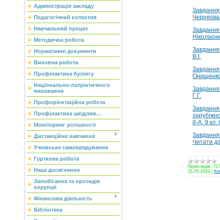
Адміністрація закладу
Завдання 
Черняєва 
Педагогічний колектив
Навчальний процес
Завдання 
Ніколаєнк
Методична робота
Завдання 
Нормативні документи
В.І.
Виховна робота
Завдання 
Профілактика булінгу
Онищенко 
Національно-патріотичного
Завдання 
виховання
Г.Г.
Профорієнтаційна робота
Завдання 
Профілактика шкідлив...
зарубіжно
8-А, 9 кл.
Моніторинг успішності
Завдання 
Дистанційне навчання
Читати да
Учнівське самоврядування
Гурткова робота
Переглядів:
72
Наші досягнення
25.05.2020
|
Ко
Запобігання та протидія
корупції
Фінансова діяльність
Бібліотека