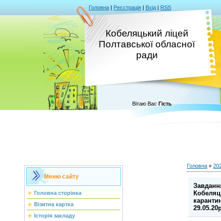
Головна
|
Реєстрація
|
Вхід
|
RSS
Кобеляцький ліцей
Полтавської обласної
ради
Вітаю Вас
Гість
Головна
»
20
Меню сайту
Завданн
Кобеляц
Головна сторінка
карантин
Візитна картка
29.05.20р
Історія закладу