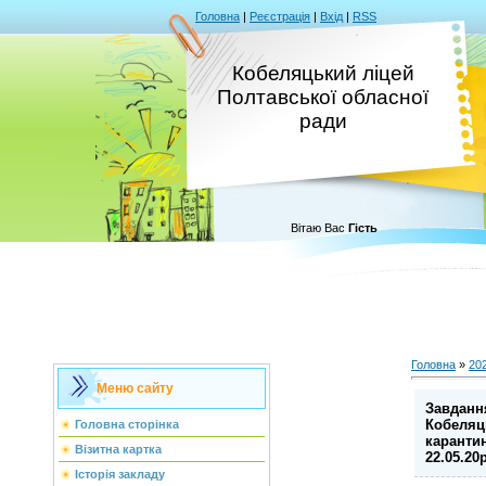
Головна
|
Реєстрація
|
Вхід
|
RSS
Кобеляцький ліцей
Полтавської обласної
ради
Вітаю Вас
Гість
Головна
»
20
Меню сайту
Завданн
Кобеляц
Головна сторінка
карантин
Візитна картка
22.05.20р
Історія закладу