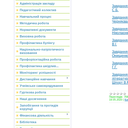
Адміністрація закладу
Завдання 
С.Б.
Педагогічний колектив
Навчальний процес
Завдання 
Черняєва 
Методична робота
Завдання 
Нормативні документи
Ніколаєнк
Виховна робота
Завдання 
Профілактика булінгу
В.І.
Національно-патріотичного
Завдання 
виховання
Онищенко 
Профорієнтаційна робота
Завдання 
Профілактика шкідлив...
Г.Г.
Моніторинг успішності
Завдання 
літератури
Дистанційне навчання
Шпорт В.
Учнівське самоврядування
Гурткова робота
Переглядів:
76
Наші досягнення
19.05.2020
|
Ко
Запобігання та протидія
корупції
Фінансова діяльність
Бібліотека