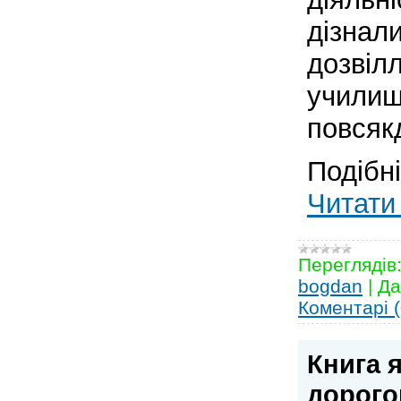
дізнал
дозвілл
училищ
повсяк
Подібн
Читати 
Переглядів
bogdan
|
Да
Коментарі (
Книга 
дорого