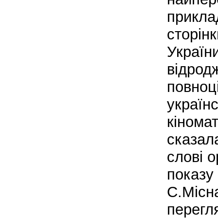
прикла
сторін
Україн
відрод
повноц
українс
кінома
сказал
слові о
показу 
С.Місн
перегл