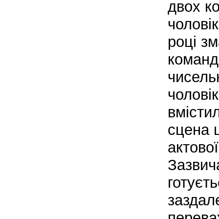
двох ко
чоловік
році з
команд
чисель
чоловік
вмісти
сцена 
актової
Зазвич
готуєть
заздале
перева