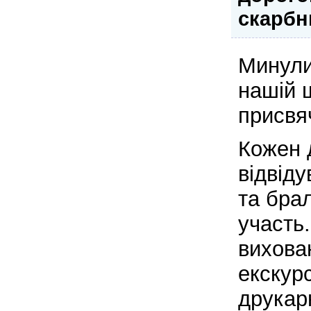
скарбн
Минули
нашій 
присвя
Кожен 
відвід
та бра
участь.
вихова
екскурс
друкар