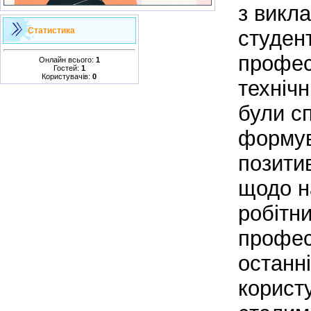
з викл
Статистика
студен
профес
Онлайн всього:
1
Гостей:
1
Користувачів:
0
техніч
були с
форму
позитив
щодо н
робітн
професі
останн
корист