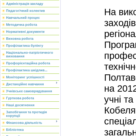
Адміністрація закладу
На вик
Педагогічний колектив
Навчальний процес
заходів
Методична робота
регіон
Нормативні документи
Виховна робота
Програ
Профілактика булінгу
профес
Національно-патріотичного
виховання
технічн
Профорієнтаційна робота
Профілактика шкідлив...
Полтав
Моніторинг успішності
Дистанційне навчання
на 201
Учнівське самоврядування
учні та
Гурткова робота
Наші досягнення
Кобеля
Запобігання та протидія
корупції
спеціа
Фінансова діяльність
загальн
Бібліотека