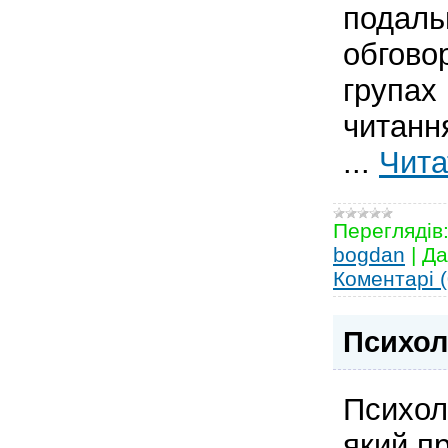
подал
обгово
групах
читанн
...
Чита
Переглядів
bogdan
|
Да
Коментарі (
Психол
Психол
який п