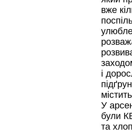
вже кіл
поспіль
улюбл
розваж
розвив
заходом
і доро
підґру
містить
У арсе
були К
та хло