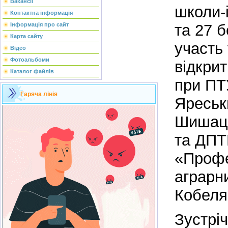
Вакансії
школи-
Контактна інформація
та 27 
Інформація про сайт
Карта сайту
участь 
Відео
Фотоальбоми
відкри
Каталог файлів
при ПТ
Гаряча лінія
Яреськ
Шишаць
та ДП
«Профе
аграрн
Кобеля
Зустріч