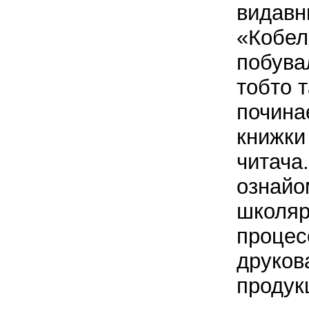
видавн
«Кобел
побува
тобто т
почина
книжки 
читача
ознайо
школяр
процес
друков
продукц