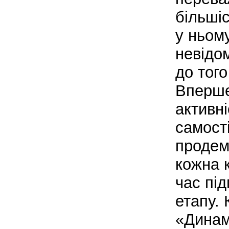
більшіс
у ньом
невідом
до того
Вперше
активні
самості
продем
кожна 
час під
етапу. 
«Динам