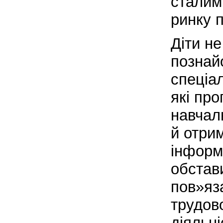
сталим
ринку п
Діти не
познай
спеціа
які пр
навчаль
й отри
інформ
обстав
пов»яза
трудов
діяльні