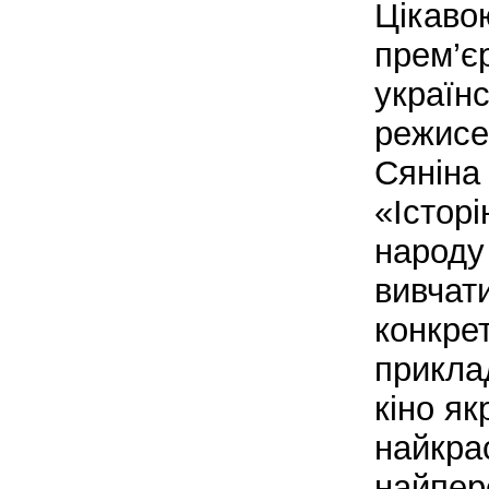
Цікаво
прем’є
українс
режисе
Сяніна
«Історі
народу
вивчат
конкре
прикла
кіно як
найкра
найпер