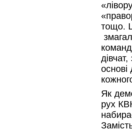
«лівору
«право
тощо. 
змагал
команди
дівчат,
основі 
кожног
Як дем
рух КВ
набира
Заміст