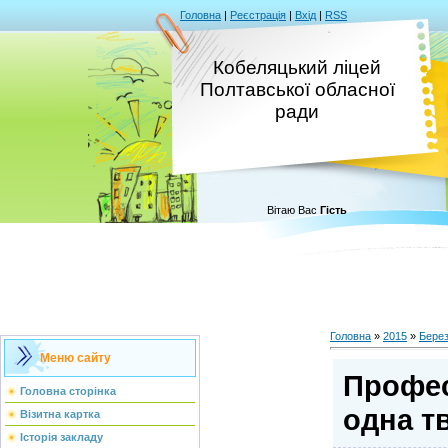
Головна
|
Реєстрація
|
Вхід
|
RSS
Кобеляцький ліцей
Полтавської обласної
ради
Вітаю Вас
Гість
Головна
»
2015
»
Бере
Меню сайту
Профес
Головна сторінка
одна т
Візитна картка
Історія закладу