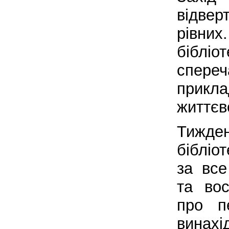
відвер
рівних
бібліо
спер
прик
життєв
Тиж
бібліо
за все
та вос
про п
винах