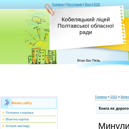
Головна
|
Реєстрація
|
Вхід
|
RSS
Кобеляцький ліцей
Полтавської обласної
ради
Вітаю Вас
Гість
Головна
»
2015
»
Бере
Меню сайту
Книга як дорого
Головна сторінка
Візитна картка
Минул
Історія закладу