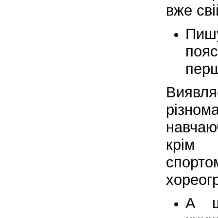
вже сві
Пиш
пояс
перш
Виявл
різном
навчаю
крім 
спор
хореог
А щ