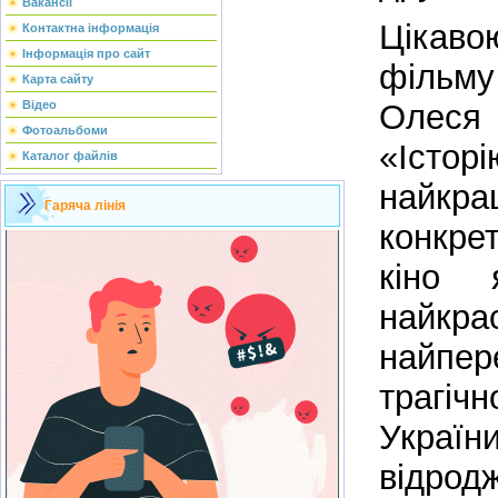
Вакансії
Цікав
Контактна інформація
Інформація про сайт
фільму
Карта сайту
Олеся
Відео
Фотоальбоми
«Іст
Каталог файлів
найк
Гаряча лінія
конкре
кіно
найкра
найпер
трагі
Укра
відро