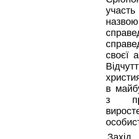
участь
назво
справе
справе
своєї а
Відчу
христи
в майбу
з при
виро
особист
Захі