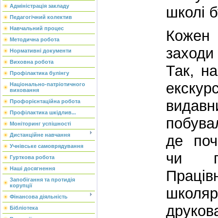
Адміністрація закладу
школі б
Педагогічний колектив
Навчальний процес
Кожен 
Методична робота
заходи
Нормативні документи
Виховна робота
Так, н
Профілактика булінгу
екскур
Національно-патріотичного
виховання
видавн
Профорієнтаційна робота
Профілактика шкідлив...
побува
Моніторинг успішності
Дистанційне навчання
де поч
Учнівське самоврядування
чи г
Гурткова робота
Наші досягнення
Прац
Запобігання та протидія
корупції
школяр
Фінансова діяльність
друкова
Бібліотека