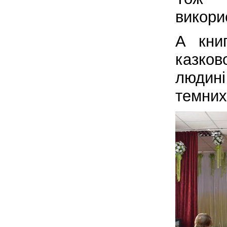
викори
А кни
казко
людині
темних