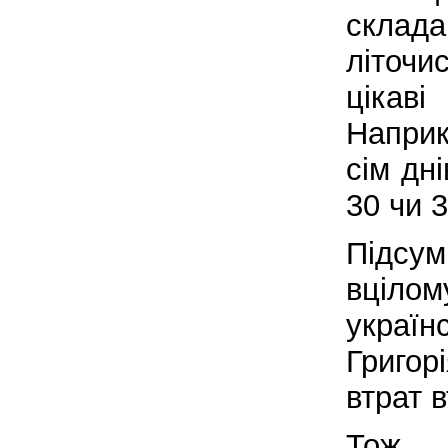
склад
літоч
ціка
Наприк
сім дн
30 чи 3
Підсум
вціл
україн
Григор
втрат 
Тож 