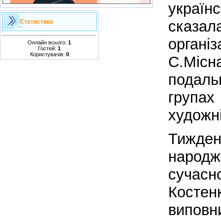
україн
сказа
Статистика
організ
Онлайн всього:
1
Гостей:
1
Користувачів:
0
С.Місн
подал
групах
художні
Тижден
народ
суча
Косте
випов