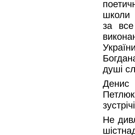
поетичн
школи 
за вс
викона
Україн
Богда
душі сл
Денис
Петлюк
зустрічі
Не дивл
шістна