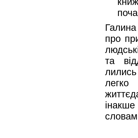
книж
поча
Галина
про пр
людськ
та від
лились
легко
життє
інакше
словам