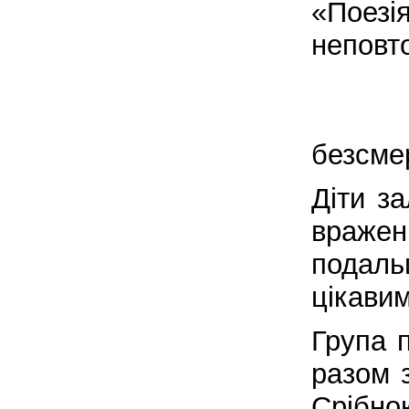
«Пое
неповто
Я
безсме
Діти з
враже
подаль
цікави
Група п
разом 
Срібно