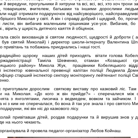
и й вередуни, прогульники й хитруни та всі, всі, всі, хто хоч трохи з
д товаришем, вчителем, батьками та іншими дорослими людьм
али надії отримати подаруночок від найсуворішого, найсправедливі
брішого Миколая у світі. А він і справді добрий і щедрий, бо, проч
і листи, він вибачив маленьким грішникам усе-усе. Вибачив, бо 
., вірить у щирість дитячого каяття й обіцянок.
тала своїх вихованців зі святом людяності, щедрості й доброти ( 
 був святий Миколай) і директор школи-інтернату Валентина Шп
до привітань та побажань приєднались і наші гості.
радиційно щороку наших дітей приходять вітати голова Кобел
ержадміністрації Таміла Шевченко, отаман «Козацької гр
яцького району» Микола Жук, працівники Кобеляцького відді
ії інспектор ювенальної превенції капітан поліції Людмила Дом
офіцер старший інспектор сектору моніторингу лейтенант поліції Св
енко.
ж приготували дорослим святкову виставу про казковий ліс. Там
ли на Миколая. «До кого ж він прийде?» - сперечалися між 
нята з янголятами, лисичка з ведмедем, вовком та зайчиком. І 
а ні з ким не сперечалася, бо вона й так усе знала і про святого М
подарунки, які він ніс до казкового лісу.
олай привітавши дітей, роздав подарунки та й вирушив знов у д
 де на нього чекають.
 організувала й провела педагог-організатор Любов Койнаш.