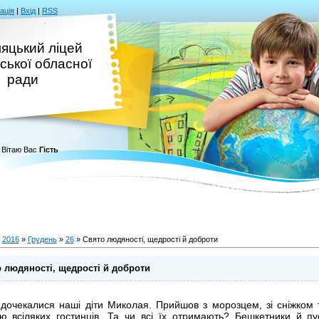
ація
|
Вхід
|
RSS
яцький ліцей
ської обласної
ради
Вітаю Вас
Гість
»
2016
»
Грудень
»
26
» Свято людяності, щедрості й доброти
 людяності, щедрості й доброти
 дочекалися наші діти Миколая. Прийшов з морозцем, зі сніжком
ю всіляких гостинців. Та чи всі їх отримають? Бешкетники й пу