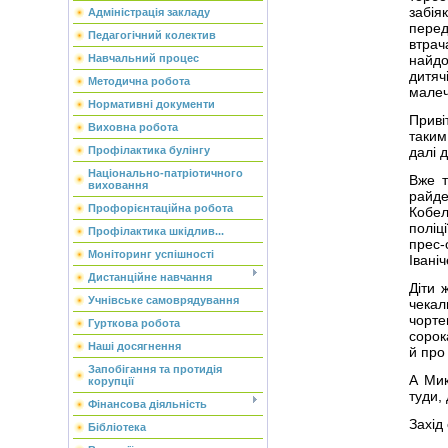
забіяк
Адміністрація закладу
пере
Педагогічний колектив
втрач
найдо
Навчальний процес
дитяч
Методична робота
малечі
Нормативні документи
Приві
Виховна робота
таким
далі 
Профілактика булінгу
Національно-патріотичного
Вже т
виховання
райд
Профорієнтаційна робота
Кобел
поліц
Профілактика шкідлив...
прес-
Моніторинг успішності
Іваніч
Дистанційне навчання
Діти 
Учнівське самоврядування
чека
чорте
Гурткова робота
сорок
Наші досягнення
й про 
Запобігання та протидія
А Мик
корупції
туди,
Фінансова діяльність
Захід
Бібліотека