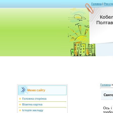
Головна
|
Реєстр
Кобел
Полтав
Головна
Меню сайту
Свято
Головна сторінка
Візитна картка
Ось і
Історія закладу
торбо