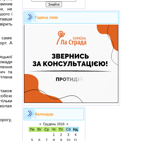
авинив
и, не
шого і
Гаряча лінія
итавши
вірить
а саме
орт. А
яцької
омади
лення
нич та
ітлана
 також
собою
тільки
иколая
Календар
орогу,
«
Грудень 2016
»
Пн
Вт
Ср
Чт
Пт
Сб
Нд
1
2
3
4
5
6
7
8
9
10
11