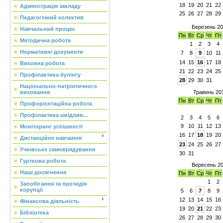
18
19
20
21
22
Адміністрація закладу
25
26
27
28
29
Педагогічний колектив
Березень 2
Навчальний процес
Пн
Вт
Ср
Чт
Пт
Методична робота
1
2
3
4
Нормативні документи
7
8
9
10
11
14
15
16
17
18
Виховна робота
21
22
23
24
25
Профілактика булінгу
28
29
30
31
Національно-патріотичного
Травень 20
виховання
Пн
Вт
Ср
Чт
Пт
Профорієнтаційна робота
Профілактика шкідлив...
2
3
4
5
6
9
10
11
12
13
Моніторинг успішності
16
17
18
19
20
Дистанційне навчання
23
24
25
26
27
Учнівське самоврядування
30
31
Гурткова робота
Вересень 2
Наші досягнення
Пн
Вт
Ср
Чт
Пт
1
2
Запобігання та протидія
корупції
5
6
7
8
9
12
13
14
15
16
Фінансова діяльність
19
20
21
22
23
Бібліотека
26
27
28
29
30