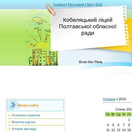
Головна
|
Реєстрація
|
Вхід
|
RSS
Кобеляцький ліцей
Полтавської обласної
ради
Вітаю Вас
Гість
Головна
»
2016
Меню сайту
Січень 201
Пн
Вт
Ср
Чт
Пт
Головна сторінка
1
Візитна картка
4
5
6
7
8
Історія закладу
11
12
13
14
15