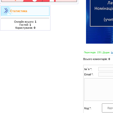
Статистика
Онлайн всього:
1
Гостей:
1
Користувачів:
0
Переглядів
:
235
|
Додав
:
b
Всього коментарів
:
0
Ім`я *:
Email *:
Код *: