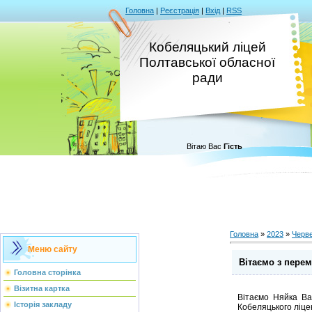
Головна
|
Реєстрація
|
Вхід
|
RSS
Кобеляцький ліцей
Полтавської обласної
ради
Вітаю Вас
Гість
Головна
»
2023
»
Черв
Меню сайту
Вітаємо з пере
Головна сторінка
Візитна картка
Вітаємо Няйка Ва
Історія закладу
Кобеляцького ліце