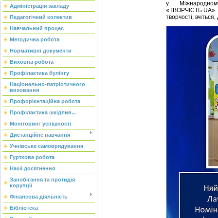
у Міжнародном
Адміністрація закладу
«ТВОРЧІСТЬ.UA». 
творчості, вчіться
Педагогічний колектив
Навчальний процес
Методична робота
Нормативні документи
Виховна робота
Профілактика булінгу
Національно-патріотичного
виховання
Профорієнтаційна робота
Профілактика шкідлив...
Моніторинг успішності
Дистанційне навчання
Учнівське самоврядування
Гурткова робота
Наші досягнення
Запобігання та протидія
корупції
Фінансова діяльність
Бібліотека