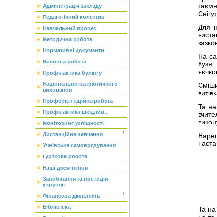
таємн
Адміністрація закладу
Снігу
Педагогічний колектив
Для н
Навчальний процес
виста
Методична робота
казко
Нормативні документи
На са
Виховна робота
Кузя 
яєчко
Профілактика булінгу
Національно-патріотичного
Сміши
виховання
витів
Профорієнтаційна робота
Та на
Профілактика шкідлив...
вчите
викон
Моніторинг успішності
Дистанційне навчання
Нареш
наста
Учнівське самоврядування
Гурткова робота
Наші досягнення
Запобігання та протидія
корупції
Фінансова діяльність
Бібліотека
Та на
на те