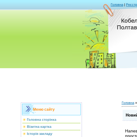
Головна
|
Реєстр
Кобел
Полтав
Головна
Меню сайту
Новий
Головна сторінка
Візитна картка
Напев
Історія закладу
прост