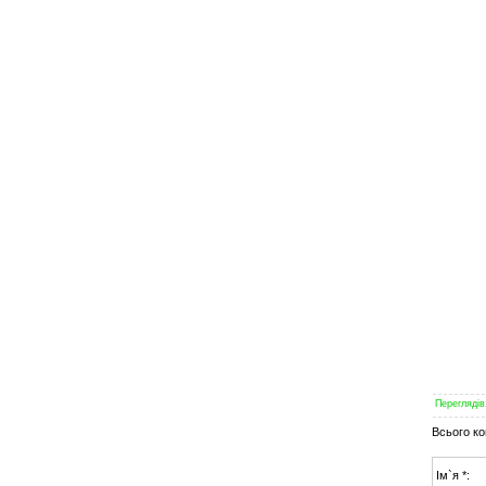
Переглядів
Всього ко
Ім`я *: