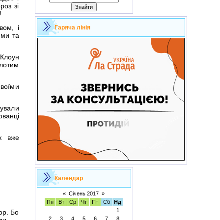
роз зі
!
вом, і
Гаряча лінія
ими та
 Клоун
олотим
своїми
нували
ованці
ік вже
Календар
«
Січень 2017
»
Пн
Вт
Ср
Чт
Пт
Сб
Нд
1
ор. Бо
2
3
4
5
6
7
8
ли.