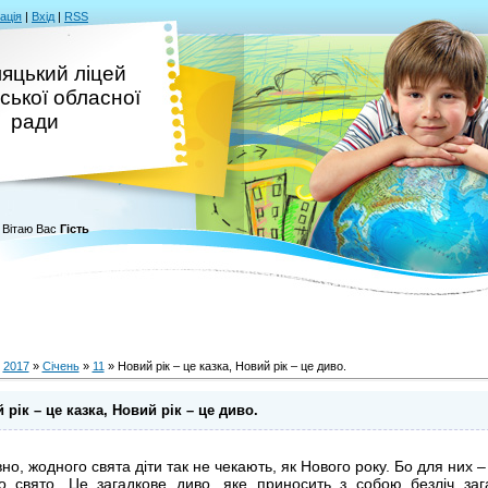
ація
|
Вхід
|
RSS
яцький ліцей
ської обласної
ради
Вітаю Вас
Гість
»
2017
»
Січень
»
11
» Новий рік – це казка, Новий рік – це диво.
 рік – це казка, Новий рік – це диво.
но, жодного свята діти так не чекають, як Нового року. Бо для них –
о свято. Це загадкове диво, яке приносить з собою безліч заг