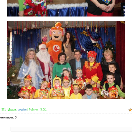
:
571
|
Додав
:
bogdan
|
Рейтинг
:
5.0
/
1
ментарів
:
0