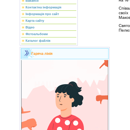
Вакансії
Контактна інформація
Співа
своїх
Інформація про сайт
Маков
Карта сайту
Свято
Відео
Пелюх
Фотоальбоми
Каталог файлів
Гаряча лінія