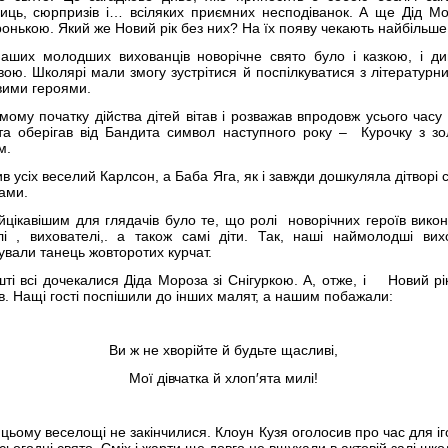
иць, сюрпризів і… всіляких приємних несподіванок. А ще Дід Мо
ронькою. Який же Новий рік без них? На їх появу чекають найбільше
аших молодших вихованців новорічне свято було і казкою, і ди
вою. Школярі мали змогу зустрітися й поспілкуватися з літературн
вими героями.
мому початку дійства дітей вітав і розважав впродовж усього часу
та оберігав від Бандита символ наступного року – Курочку з з
м.
в усіх веселий Карлсон, а Баба Яга, як і завжди дошкуляла дітворі 
ками.
йцікавішим для глядачів було те, що ролі новорічних героїв вико
лі , вихователі,. а також самі діти. Так, наші наймолодші вих
ували танець жовторотих курчат.
ті всі дочекалися Діда Мороза зі Снігуркою. А, отже, і Новий р
в. Нащі гості поспішили до інших малят, а нашим побажали:
Ви ж не хворійте й будьте щасливі,
Мої дівчатка й хлоп′ята милі!
 цьому веселощі не закінчилися. Клоун Кузя оголосив про час для іг
 сьогодні свято. Сміх і жарти ще довго не вщухали в актовій залі шко