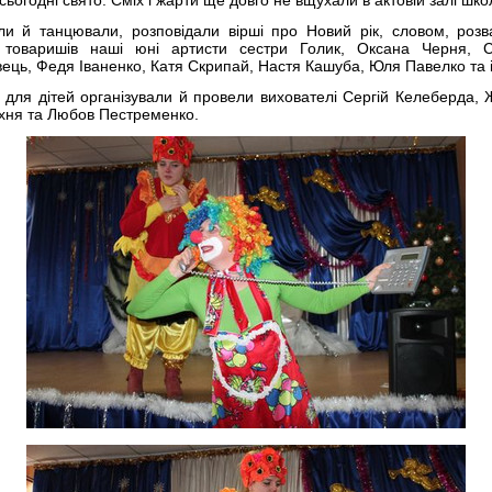
ли й танцювали, розповідали вірші про Новий рік, словом, роз
 товаришів наші юні артисти сестри Голик, Оксана Черня, С
ець, Федя Іваненко, Катя Скрипай, Настя Кашуба, Юля Павелко та і
 для дітей організували й провели вихователі Сергій Келеберда,
ня та Любов Пестременко.