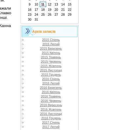
9
10
11
12
13
14
15
важали
16
17
18
19
20
21
22
лавко
23
24
25
26
27
28
29
нші.
30
31
 Жанна
Архів записів
2015 Січень
2015 Лютий
2015 Березень
2015 Квітень
2015 Травень
2015 Червень
2015 Жовтень
2015 Листопад
2015 Грудень
2016 Січень
2016 Лютий
2016 Березень
2016 Квітень
2016 Травень
2016 Червень
2016 Вересень
2016 Жовтень
2016 Листопад
2016 Грудень
2017 Січень
2017 Лютий