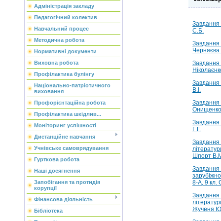
Адміністрація закладу
Педагогічний колектив
Завдання 
Навчальний процес
С.Б.
Методична робота
Завданн
Черняєва І
Нормативні документи
Завданн
Виховна робота
Ніколаєнк
Профілактика булінгу
Завдання 
Національно-патріотичного
В.І.
виховання
Завданн
Профорієнтаційна робота
Онищенко 
Профілактика шкідлив...
Завдання 
Моніторинг успішності
Г.Г.
Дистанційне навчання
Завдання
Учнівське самоврядування
літератур
Шпорт В.
Гурткова робота
Завдання
Наші досягнення
зарубіжно
8-А, 9 кл.
Запобігання та протидія
корупції
Завдання
Фінансова діяльність
літератур
Жученя Ю
Бібліотека