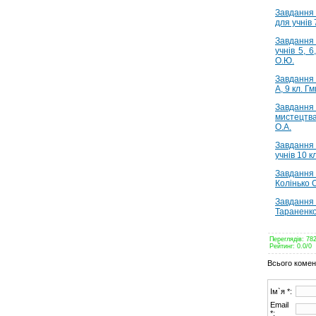
Завдання
для учнів 
Завдання 
учнів 5, 6
О.Ю.
Завдання 
А, 9 кл. Г
Завданн
мистецтва
О.А.
Завдання 
учнів 10 к
Завдання
Колінько О
Завдання
Тараненко
Переглядів
:
78
Рейтинг
:
0.0
/
0
Всього комен
Ім`я *:
Email
*: