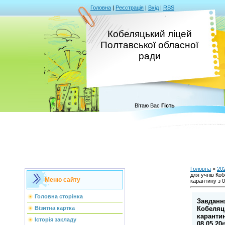
Головна
|
Реєстрація
|
Вхід
|
RSS
Кобеляцький ліцей
Полтавської обласної
ради
Вітаю Вас
Гість
Головна
»
20
для учнів Ко
Меню сайту
карантину з 0
Головна сторінка
Завданн
Кобеляц
Візитна картка
карантин
Історія закладу
08.05.20р