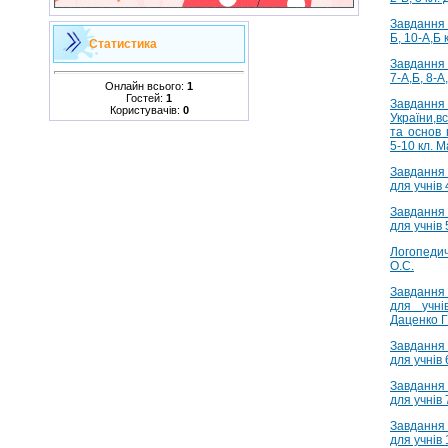
Завдання 
Б, 10-А,Б 
Статистика
Завдання 
7-А,Б, 8-А
Онлайн всього:
1
Гостей:
1
Завда
Користувачів:
0
України,все
та основ 
5-10 кл. 
Завдання
для учнів 
Завдання
для учнів 
Логопеди
О.С.
Завдання
для учні
Даценко Г
Завдання
для учнів 
Завдання
для учнів 
Завдання
для учнів 