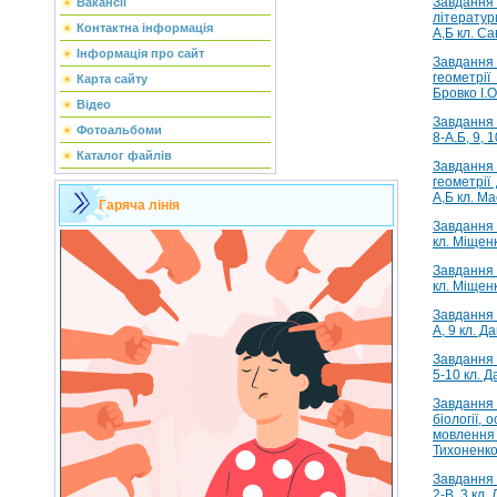
Завдання
Вакансії
літератур
Контактна інформація
А,Б кл. Са
Інформація про сайт
Завдання 
геометрі
Карта сайту
Бровко І.О
Відео
Завдання 
Фотоальбоми
8-А.Б, 9, 1
Каталог файлів
Завдання 
геометрії 
А,Б кл. Ма
Гаряча лінія
Завдання 
кл. Міщен
Завдання 
кл. Міщен
Завдання з
А, 9 кл. Да
Завдання 
5-10 кл. Д
Завданн
біології, 
мовленн
Тихоненко
Завдання 
2-В, 3 кл.