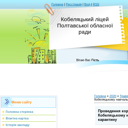
Головна
|
Реєстрація
|
Вхід
|
RSS
Кобеляцький ліцей
Полтавської обласної
ради
Вітаю Вас
Гість
Головна
»
2020
»
Трав
Кобеляцькому навчальн
Меню сайту
Проведення кор
Головна сторінка
Кобеляцькому н
Візитна картка
карантину
Історія закладу