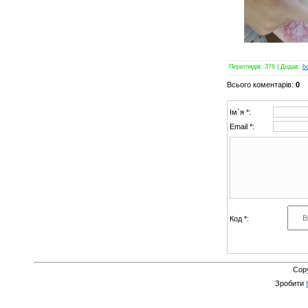
Переглядів
:
376
|
Додав
:
b
Всього коментарів
:
0
Ім`я *:
Email *:
Код *:
Cop
Зробити