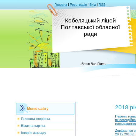
Головна
|
Реєстрація
|
Вхід
|
RSS
Кобеляцький ліцей
Полтавської обласної
ради
Вітаю Вас
Гість
2018 рі
Меню сайту
Перелік товар
Головна сторінка
як благодійна
господарство
Візитна картка
Довiдка про 
Історія закладу
28.12.2018 р.