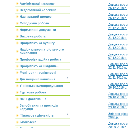
Адміністрація закладу
Довiдка про 
26.12.2018 р.
Педагогічний колектив
Довiдка про 
Навчальний процес
26.12.2018 р.
Методична робота
Довiдка про 
21.12.2018 р.
Нормативні документи
Довiдка про 
Виховна робота
21.12.2018 р.
Профілактика булінгу
Довiдка про 
21.12.2018 р.
Національно-патріотичного
виховання
Довідка про 
07.12.2018 р.
Профорієнтаційна робота
Довiдки про 
Профілактика шкідлив...
22.11.2018 р.
Моніторинг успішності
Довiдки про 
21.11.2018 р.
Дистанційне навчання
Довідка про 
Учнівське самоврядування
26.10.2018 р.
Гурткова робота
Довідка про 
26.10.2018 р.
Наші досягнення
Довідка про 
Запобігання та протидія
23.10.2018 р.
корупції
Звiт про фiна
Фінансова діяльність
2018 р.
Бібліотека
Довідка про 
20.09.2018 р.